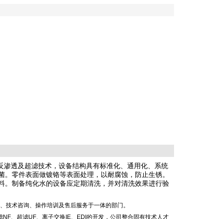
反渗透及超滤技术，设备结构具有标准化、通用化、系统
菌。零件表面做镀铬等表面处理，以耐腐蚀，防止生锈。
料。制备纯化水的设备应定期清洗，并对清洗效果进行验
、技术咨询、操作培训及售后服务于一体的部门。
滤
NF
、超滤
UF
、离子交换
IE
、
EDI
的开发，公司整合固有技术人才